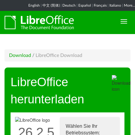
English
|
中文 (简体)
|
Deutsch
|
Español
|
Français
|
Italiano
|
More...
Download
/
LibreOffice Download
LibreOffice
herunterladen
Wählen Sie Ihr
26.2.5
Betriebssystem: