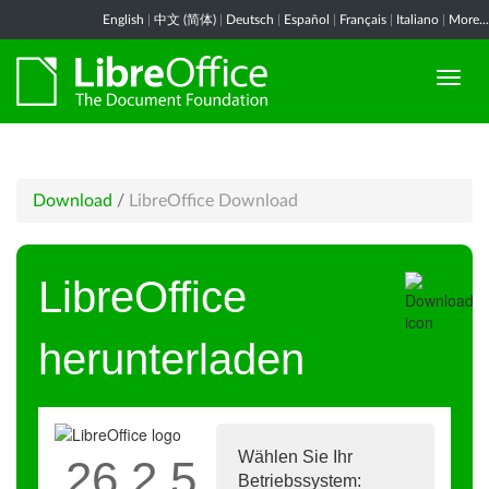
English
|
中文 (简体)
|
Deutsch
|
Español
|
Français
|
Italiano
|
More...
Download
/
LibreOffice Download
LibreOffice
herunterladen
Wählen Sie Ihr
26.2.5
Betriebssystem: