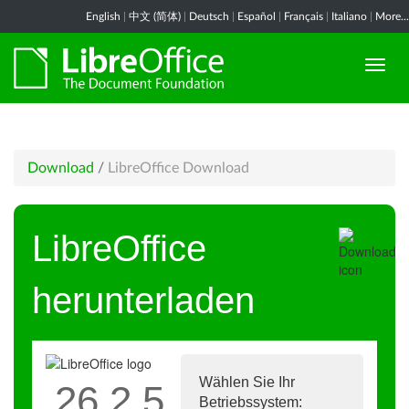
English
|
中文 (简体)
|
Deutsch
|
Español
|
Français
|
Italiano
|
More...
Download
/
LibreOffice Download
LibreOffice
herunterladen
Wählen Sie Ihr
26.2.5
Betriebssystem: