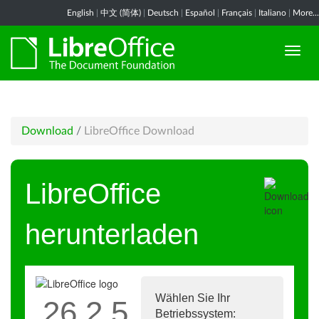
English
|
中文 (简体)
|
Deutsch
|
Español
|
Français
|
Italiano
|
More...
Download
/
LibreOffice Download
LibreOffice
herunterladen
Wählen Sie Ihr
26.2.5
Betriebssystem: