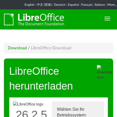
English
|
中文 (简体)
|
Deutsch
|
Español
|
Français
|
Italiano
|
More...
Download
/
LibreOffice Download
LibreOffice
herunterladen
Wählen Sie Ihr
26.2.5
Betriebssystem: