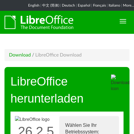
English
|
中文 (简体)
|
Deutsch
|
Español
|
Français
|
Italiano
|
More...
Download
/
LibreOffice Download
LibreOffice
herunterladen
Wählen Sie Ihr
26.2.5
Betriebssystem: