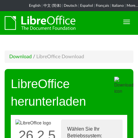
English
|
中文 (简体)
|
Deutsch
|
Español
|
Français
|
Italiano
|
More...
Download
/
LibreOffice Download
LibreOffice
herunterladen
Wählen Sie Ihr
26.2.5
Betriebssystem: