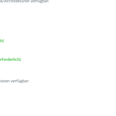
me/Architekturen verfügbar:
h)
forderlich)
ionen verfügbar: