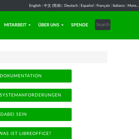
English
|
中文 (简体)
|
Deutsch
|
Español
|
Français
|
Italiano
|
More...
MITARBEIT
ÜBER UNS
SPENDE
DOKUMENTATION
SYSTEMANFORDERUNGEN
DABEI SEIN
WAS IST LIBREOFFICE?