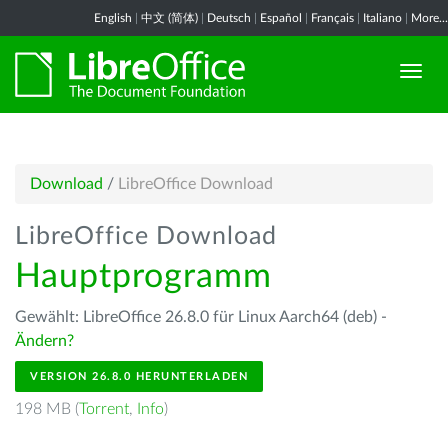
English
|
中文 (简体)
|
Deutsch
|
Español
|
Français
|
Italiano
|
More...
Download
/
LibreOffice Download
LibreOffice Download
Hauptprogramm
Gewählt: LibreOffice 26.8.0 für Linux Aarch64 (deb) -
Ändern?
VERSION 26.8.0 HERUNTERLADEN
198 MB (
Torrent
,
Info
)