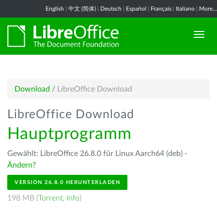
English
|
中文 (简体)
|
Deutsch
|
Español
|
Français
|
Italiano
|
More...
Download
/
LibreOffice Download
LibreOffice Download
Hauptprogramm
Gewählt: LibreOffice 26.8.0 für Linux Aarch64 (deb) -
Ändern?
VERSION 26.8.0 HERUNTERLADEN
198 MB (
Torrent
,
Info
)