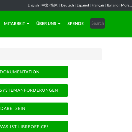
English
|
中文 (简体)
|
Deutsch
|
Español
|
Français
|
Italiano
|
More...
MITARBEIT
ÜBER UNS
SPENDE
DOKUMENTATION
SYSTEMANFORDERUNGEN
DABEI SEIN
WAS IST LIBREOFFICE?