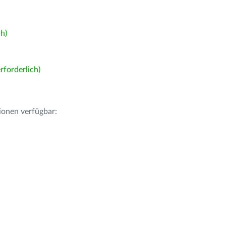
h)
forderlich)
ionen verfügbar: