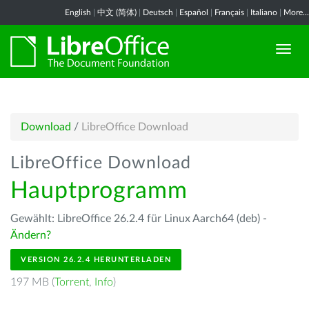
English
|
中文 (简体)
|
Deutsch
|
Español
|
Français
|
Italiano
|
More...
Download
/
LibreOffice Download
LibreOffice Download
Hauptprogramm
Gewählt: LibreOffice 26.2.4 für Linux Aarch64 (deb) -
Ändern?
VERSION 26.2.4 HERUNTERLADEN
197 MB (
Torrent
,
Info
)