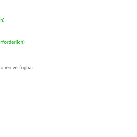
h)
forderlich)
ionen verfügbar: