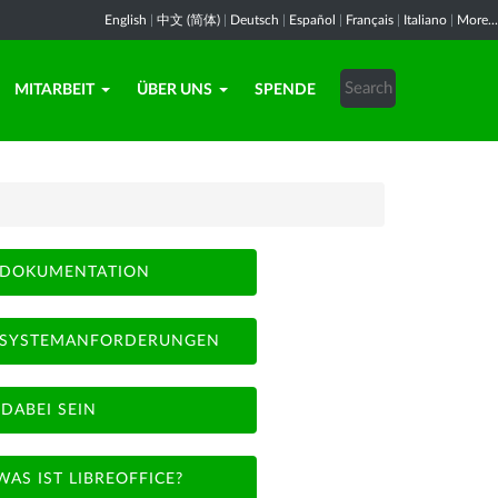
English
|
中文 (简体)
|
Deutsch
|
Español
|
Français
|
Italiano
|
More...
MITARBEIT
ÜBER UNS
SPENDE
DOKUMENTATION
SYSTEMANFORDERUNGEN
DABEI SEIN
WAS IST LIBREOFFICE?