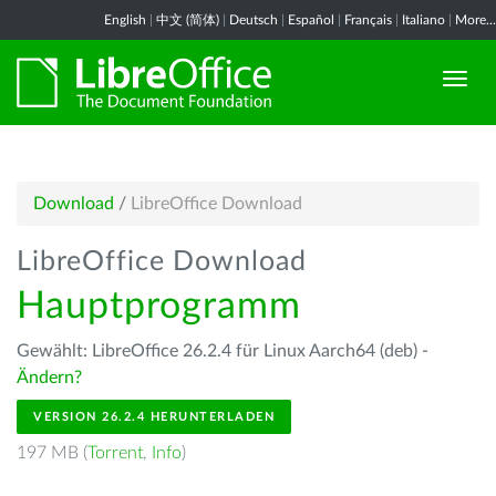
English
|
中文 (简体)
|
Deutsch
|
Español
|
Français
|
Italiano
|
More...
Download
/
LibreOffice Download
LibreOffice Download
Hauptprogramm
Gewählt: LibreOffice 26.2.4 für Linux Aarch64 (deb) -
Ändern?
VERSION 26.2.4 HERUNTERLADEN
197 MB (
Torrent
,
Info
)