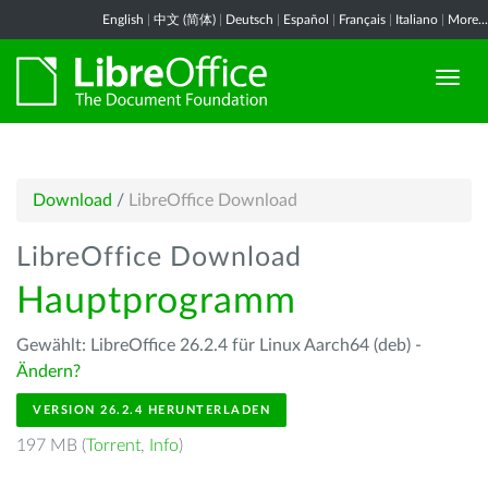
English
|
中文 (简体)
|
Deutsch
|
Español
|
Français
|
Italiano
|
More...
Download
/
LibreOffice Download
LibreOffice Download
Hauptprogramm
Gewählt: LibreOffice 26.2.4 für Linux Aarch64 (deb) -
Ändern?
VERSION 26.2.4 HERUNTERLADEN
197 MB (
Torrent
,
Info
)