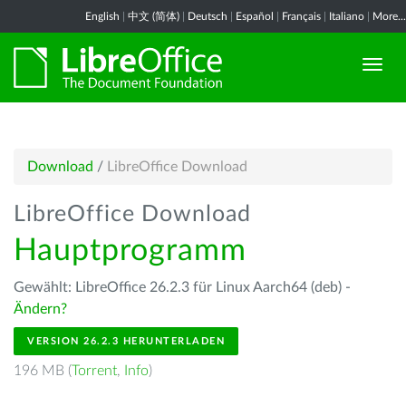
English
|
中文 (简体)
|
Deutsch
|
Español
|
Français
|
Italiano
|
More...
Download
/
LibreOffice Download
LibreOffice Download
Hauptprogramm
Gewählt: LibreOffice 26.2.3 für Linux Aarch64 (deb) -
Ändern?
VERSION 26.2.3 HERUNTERLADEN
196 MB (
Torrent
,
Info
)