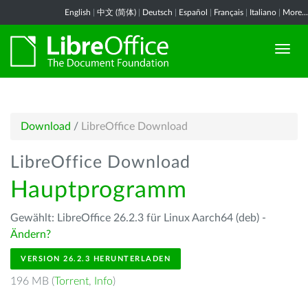
English
|
中文 (简体)
|
Deutsch
|
Español
|
Français
|
Italiano
|
More...
Download
/
LibreOffice Download
LibreOffice Download
Hauptprogramm
Gewählt: LibreOffice 26.2.3 für Linux Aarch64 (deb) -
Ändern?
VERSION 26.2.3 HERUNTERLADEN
196 MB (
Torrent
,
Info
)