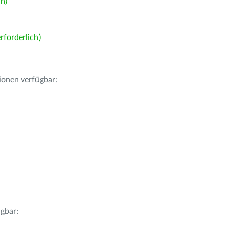
h)
forderlich)
ionen verfügbar:
gbar: