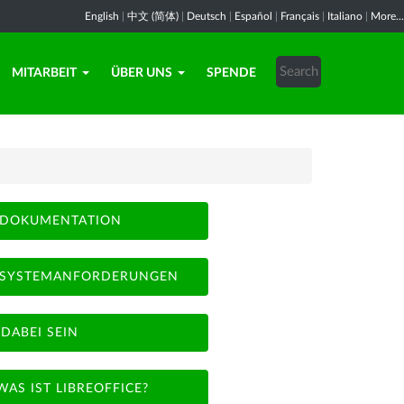
English
|
中文 (简体)
|
Deutsch
|
Español
|
Français
|
Italiano
|
More...
MITARBEIT
ÜBER UNS
SPENDE
DOKUMENTATION
SYSTEMANFORDERUNGEN
DABEI SEIN
WAS IST LIBREOFFICE?