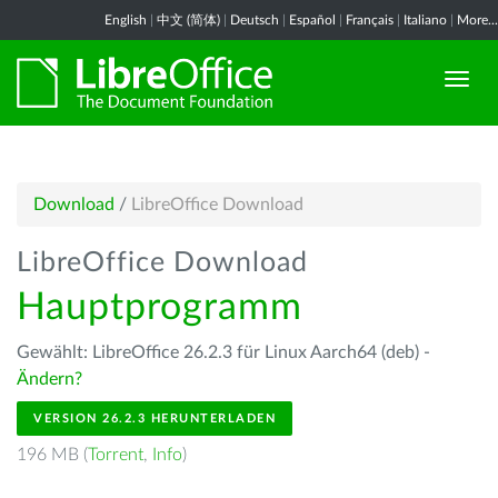
English
|
中文 (简体)
|
Deutsch
|
Español
|
Français
|
Italiano
|
More...
Download
/
LibreOffice Download
LibreOffice Download
Hauptprogramm
Gewählt: LibreOffice 26.2.3 für Linux Aarch64 (deb) -
Ändern?
VERSION 26.2.3 HERUNTERLADEN
196 MB (
Torrent
,
Info
)