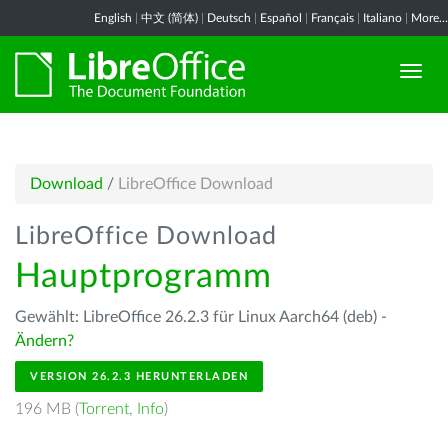
English
|
中文 (简体)
|
Deutsch
|
Español
|
Français
|
Italiano
|
More...
Download
/
LibreOffice Download
LibreOffice Download
Hauptprogramm
Gewählt: LibreOffice 26.2.3 für Linux Aarch64 (deb) -
Ändern?
VERSION 26.2.3 HERUNTERLADEN
196 MB (
Torrent
,
Info
)