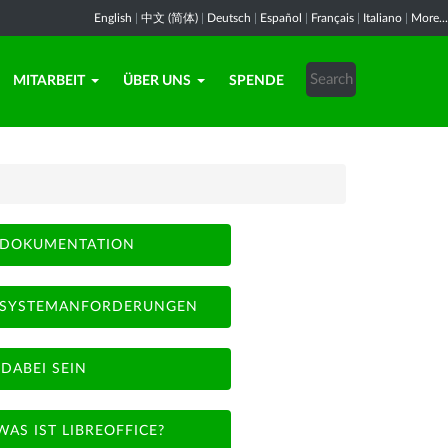
English
|
中文 (简体)
|
Deutsch
|
Español
|
Français
|
Italiano
|
More...
MITARBEIT
ÜBER UNS
SPENDE
DOKUMENTATION
SYSTEMANFORDERUNGEN
DABEI SEIN
WAS IST LIBREOFFICE?