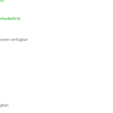
h)
forderlich)
ionen verfügbar:
gbar: