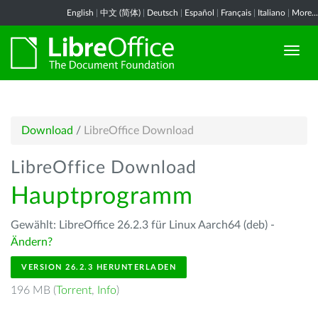
English
|
中文 (简体)
|
Deutsch
|
Español
|
Français
|
Italiano
|
More...
Download
/
LibreOffice Download
LibreOffice Download
Hauptprogramm
Gewählt: LibreOffice 26.2.3 für Linux Aarch64 (deb) -
Ändern?
VERSION 26.2.3 HERUNTERLADEN
196 MB (
Torrent
,
Info
)