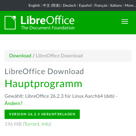
English
|
中文 (简体)
|
Deutsch
|
Español
|
Français
|
Italiano
|
More...
Download
/
LibreOffice Download
LibreOffice Download
Hauptprogramm
Gewählt: LibreOffice 26.2.3 für Linux Aarch64 (deb) -
Ändern?
VERSION 26.2.3 HERUNTERLADEN
196 MB (
Torrent
,
Info
)