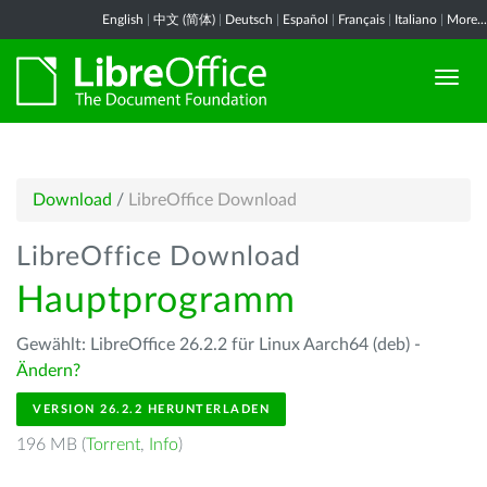
English
|
中文 (简体)
|
Deutsch
|
Español
|
Français
|
Italiano
|
More...
Download
/
LibreOffice Download
LibreOffice Download
Hauptprogramm
Gewählt: LibreOffice 26.2.2 für Linux Aarch64 (deb) -
Ändern?
VERSION 26.2.2 HERUNTERLADEN
196 MB (
Torrent
,
Info
)