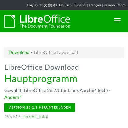
English
|
中文 (简体)
|
Deutsch
|
Español
|
Français
|
Italiano
|
More...
Download
/
LibreOffice Download
LibreOffice Download
Hauptprogramm
Gewählt: LibreOffice 26.2.1 für Linux Aarch64 (deb) -
Ändern?
VERSION 26.2.1 HERUNTERLADEN
196 MB (
Torrent
,
Info
)