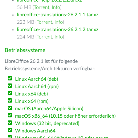
libreoffice-help-26.2.1.2.tar.xz
56 MB (
Torrent
,
Info
)
libreoffice-translations-26.2.1.1.tar.xz
223 MB (
Torrent
,
Info
)
libreoffice-translations-26.2.1.2.tar.xz
224 MB (
Torrent
,
Info
)
Betriebssysteme
LibreOffice 26.2.1 ist für folgende
Betriebssysteme/Architekturen verfügbar:
Linux Aarch64 (deb)
Linux Aarch64 (rpm)
Linux x64 (deb)
Linux x64 (rpm)
macOS (Aarch64/Apple Silicon)
macOS x86_64 (10.15 oder höher erforderlich)
Windows (32 bit, deprecated)
Windows Aarch64