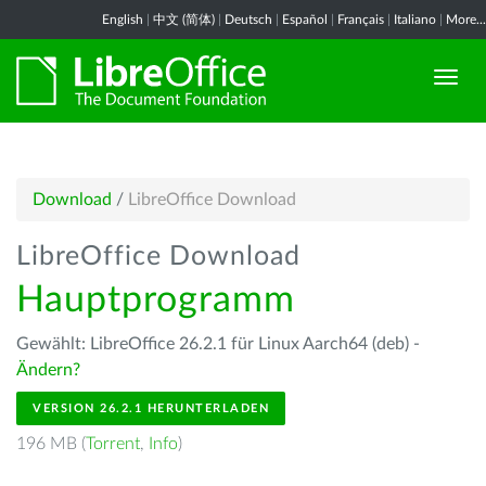
English
|
中文 (简体)
|
Deutsch
|
Español
|
Français
|
Italiano
|
More...
Download
/
LibreOffice Download
LibreOffice Download
Hauptprogramm
Gewählt: LibreOffice 26.2.1 für Linux Aarch64 (deb) -
Ändern?
VERSION 26.2.1 HERUNTERLADEN
196 MB (
Torrent
,
Info
)