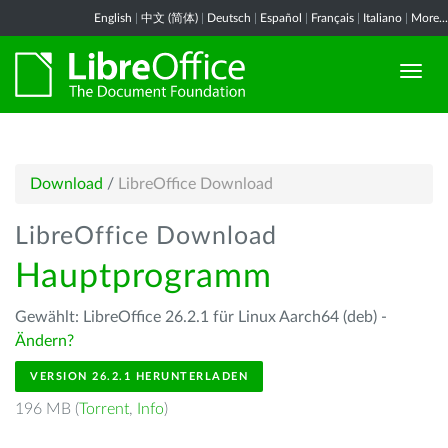
English
|
中文 (简体)
|
Deutsch
|
Español
|
Français
|
Italiano
|
More...
Download
/
LibreOffice Download
LibreOffice Download
Hauptprogramm
Gewählt: LibreOffice 26.2.1 für Linux Aarch64 (deb) -
Ändern?
VERSION 26.2.1 HERUNTERLADEN
196 MB (
Torrent
,
Info
)