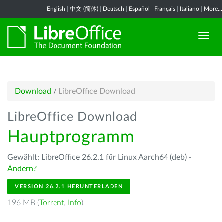
English
|
中文 (简体)
|
Deutsch
|
Español
|
Français
|
Italiano
|
More...
Download
/
LibreOffice Download
LibreOffice Download
Hauptprogramm
Gewählt: LibreOffice 26.2.1 für Linux Aarch64 (deb) -
Ändern?
VERSION 26.2.1 HERUNTERLADEN
196 MB (
Torrent
,
Info
)