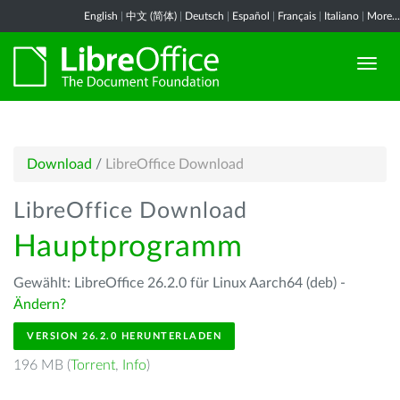
English
|
中文 (简体)
|
Deutsch
|
Español
|
Français
|
Italiano
|
More...
Download
/
LibreOffice Download
LibreOffice Download
Hauptprogramm
Gewählt: LibreOffice 26.2.0 für Linux Aarch64 (deb) -
Ändern?
VERSION 26.2.0 HERUNTERLADEN
196 MB (
Torrent
,
Info
)