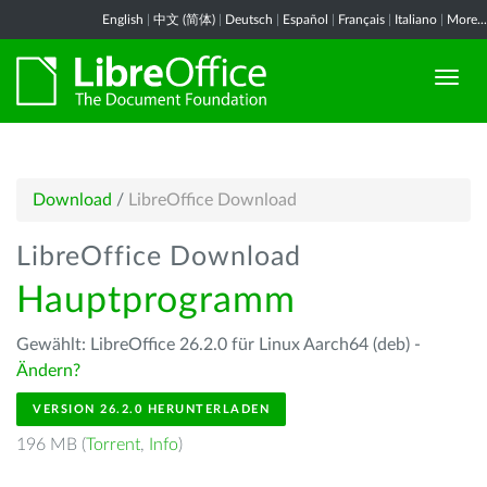
English
|
中文 (简体)
|
Deutsch
|
Español
|
Français
|
Italiano
|
More...
Download
/
LibreOffice Download
LibreOffice Download
Hauptprogramm
Gewählt: LibreOffice 26.2.0 für Linux Aarch64 (deb) -
Ändern?
VERSION 26.2.0 HERUNTERLADEN
196 MB (
Torrent
,
Info
)