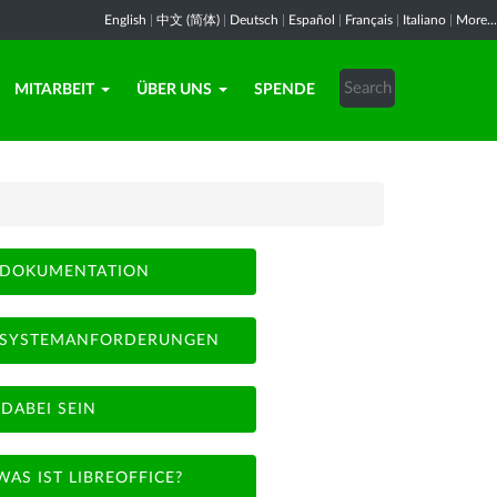
English
|
中文 (简体)
|
Deutsch
|
Español
|
Français
|
Italiano
|
More...
MITARBEIT
ÜBER UNS
SPENDE
DOKUMENTATION
SYSTEMANFORDERUNGEN
DABEI SEIN
WAS IST LIBREOFFICE?