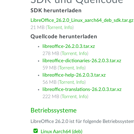
SDK und Quellcode
SDK herunterladen
LibreOffice_26.2.0_Linux_aarch64_deb_sdk.tar.gz
21 MB (
Torrent
,
Info
)
Quellcode herunterladen
libreoffice-26.2.0.3.tar.xz
278 MB (
Torrent
,
Info
)
libreoffice-dictionaries-26.2.0.3.tar.xz
59 MB (
Torrent
,
Info
)
libreoffice-help-26.2.0.3.tar.xz
56 MB (
Torrent
,
Info
)
libreoffice-translations-26.2.0.3.tar.xz
222 MB (
Torrent
,
Info
)
Betriebssysteme
LibreOffice 26.2.0 ist für folgende Betriebssyste
Linux Aarch64 (deb)