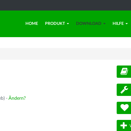
HOME
PRODUKT
DOWNLOAD
HILFE
d
eb) -
Ändern?