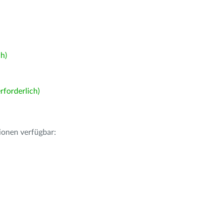
h)
forderlich)
ionen verfügbar: