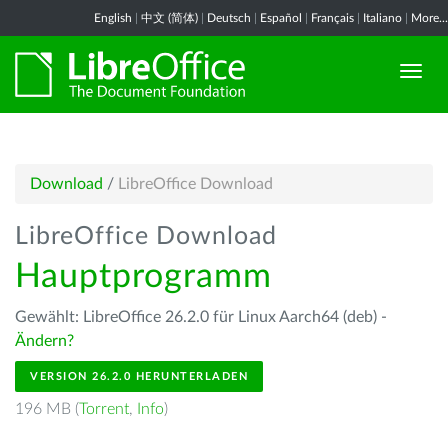
English
|
中文 (简体)
|
Deutsch
|
Español
|
Français
|
Italiano
|
More...
Download
/
LibreOffice Download
LibreOffice Download
Hauptprogramm
Gewählt: LibreOffice 26.2.0 für Linux Aarch64 (deb) -
Ändern?
VERSION 26.2.0 HERUNTERLADEN
196 MB (
Torrent
,
Info
)