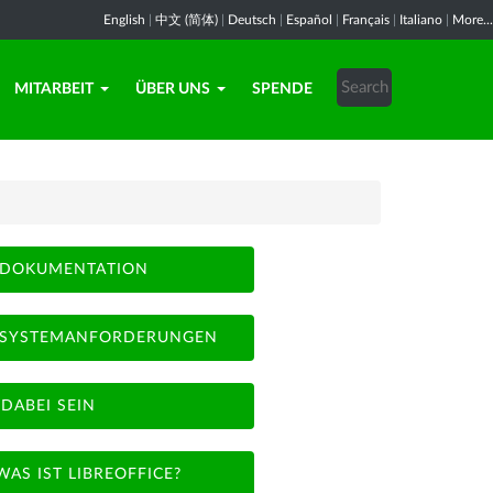
English
|
中文 (简体)
|
Deutsch
|
Español
|
Français
|
Italiano
|
More...
MITARBEIT
ÜBER UNS
SPENDE
DOKUMENTATION
SYSTEMANFORDERUNGEN
DABEI SEIN
WAS IST LIBREOFFICE?