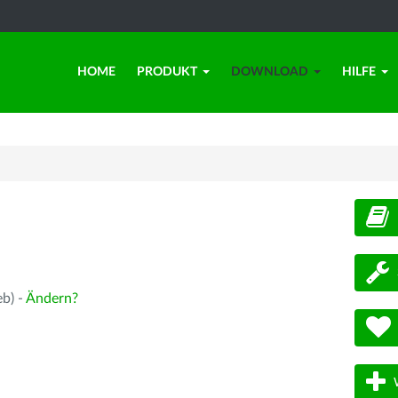
HOME
PRODUKT
DOWNLOAD
HILFE
d
eb) -
Ändern?