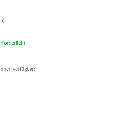
h)
forderlich)
ionen verfügbar: