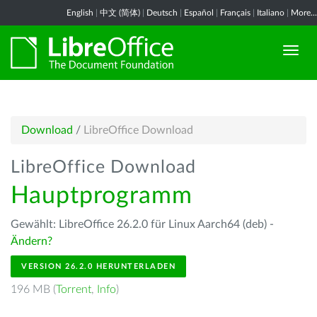
English
|
中文 (简体)
|
Deutsch
|
Español
|
Français
|
Italiano
|
More...
Download
/
LibreOffice Download
LibreOffice Download
Hauptprogramm
Gewählt: LibreOffice 26.2.0 für Linux Aarch64 (deb) -
Ändern?
VERSION 26.2.0 HERUNTERLADEN
196 MB (
Torrent
,
Info
)