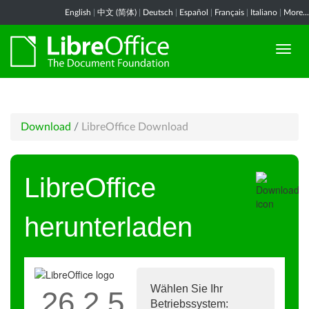
English
|
中文 (简体)
|
Deutsch
|
Español
|
Français
|
Italiano
|
More...
Download
/
LibreOffice Download
LibreOffice
herunterladen
Wählen Sie Ihr
26.2.5
Betriebssystem: