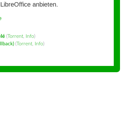
LibreOffice anbieten.
e
lé
(
Torrent
,
Info
)
llback)
(
Torrent
,
Info
)