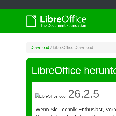
Download
/
LibreOffice Download
LibreOffice herunt
26.2.5
Wenn Sie Technik-Enthusiast, Vorre