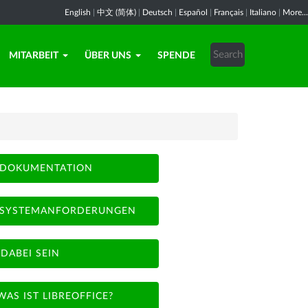
English
|
中文 (简体)
|
Deutsch
|
Español
|
Français
|
Italiano
|
More...
MITARBEIT
ÜBER UNS
SPENDE
DOKUMENTATION
SYSTEMANFORDERUNGEN
DABEI SEIN
WAS IST LIBREOFFICE?