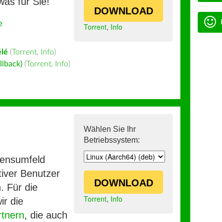
was für Sie!
DOWNLOAD
e
Torrent
,
Info
lé
(
Torrent
,
Info
)
llback)
(
Torrent
,
Info
)
Wählen Sie Ihr
Betriebssystem:
mensumfeld
iver Benutzer
DOWNLOAD
. Für die
Torrent
,
Info
ir die
rtnern
, die auch