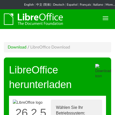
English
|
中文 (简体)
|
Deutsch
|
Español
|
Français
|
Italiano
|
More...
Download
/
LibreOffice Download
LibreOffice
herunterladen
Wählen Sie Ihr
26.2.5
Betriebssystem: