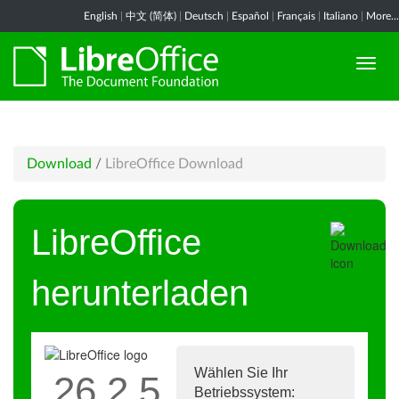
English
|
中文 (简体)
|
Deutsch
|
Español
|
Français
|
Italiano
|
More...
Download
/
LibreOffice Download
LibreOffice
herunterladen
Wählen Sie Ihr
26.2.5
Betriebssystem: