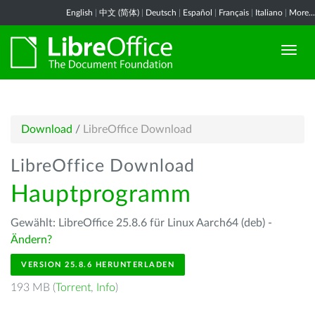
English
|
中文 (简体)
|
Deutsch
|
Español
|
Français
|
Italiano
|
More...
Download
/
LibreOffice Download
LibreOffice Download
Hauptprogramm
Gewählt: LibreOffice 25.8.6 für Linux Aarch64 (deb) -
Ändern?
VERSION 25.8.6 HERUNTERLADEN
193 MB (
Torrent
,
Info
)