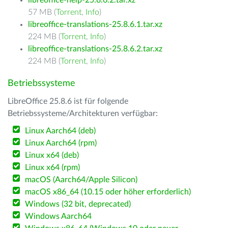
libreoffice-help-25.8.6.2.tar.xz
57 MB (
Torrent
,
Info
)
libreoffice-translations-25.8.6.1.tar.xz
224 MB (
Torrent
,
Info
)
libreoffice-translations-25.8.6.2.tar.xz
224 MB (
Torrent
,
Info
)
Betriebssysteme
LibreOffice 25.8.6 ist für folgende
Betriebssysteme/Architekturen verfügbar:
Linux Aarch64 (deb)
Linux Aarch64 (rpm)
Linux x64 (deb)
Linux x64 (rpm)
macOS (Aarch64/Apple Silicon)
macOS x86_64 (10.15 oder höher erforderlich)
Windows (32 bit, deprecated)
Windows Aarch64