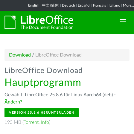
English
|
中文 (简体)
|
Deutsch
|
Español
|
Français
|
Italiano
|
More...
Download
/
LibreOffice Download
LibreOffice Download
Hauptprogramm
Gewählt: LibreOffice 25.8.6 für Linux Aarch64 (deb) -
Ändern?
VERSION 25.8.6 HERUNTERLADEN
193 MB (
Torrent
,
Info
)