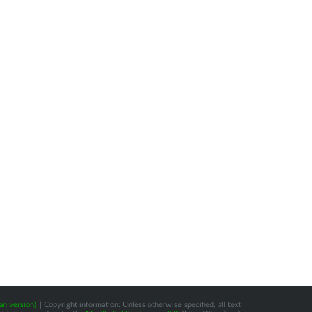
an version)
| Copyright information: Unless otherwise specified, all text