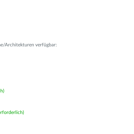
me/Architekturen verfügbar:
h)
forderlich)