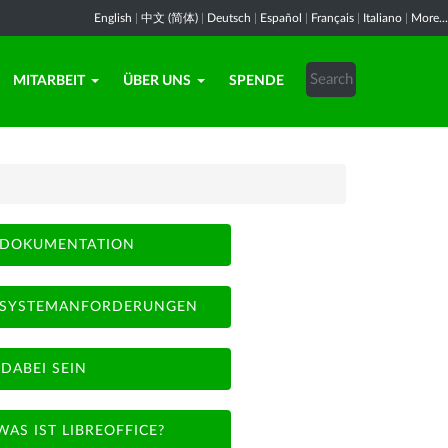
English
|
中文 (简体)
|
Deutsch
|
Español
|
Français
|
Italiano
|
More...
MITARBEIT
ÜBER UNS
SPENDE
DOKUMENTATION
SYSTEMANFORDERUNGEN
DABEI SEIN
WAS IST LIBREOFFICE?