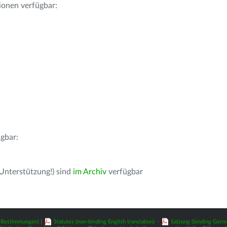
ionen verfügbar:
gbar:
 Unterstützung!) sind
im Archiv
verfügbar
z-Bestimmungen)
|
Statutes (non-binding English translation)
-
Satzung (binding Germ