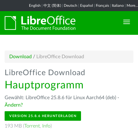
English
|
中文 (简体)
|
Deutsch
|
Español
|
Français
|
Italiano
|
More...
Download
/
LibreOffice Download
LibreOffice Download
Hauptprogramm
Gewählt: LibreOffice 25.8.6 für Linux Aarch64 (deb) -
Ändern?
VERSION 25.8.6 HERUNTERLADEN
193 MB (
Torrent
,
Info
)