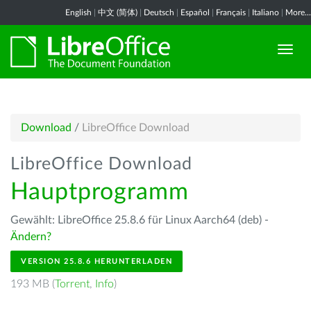
English
|
中文 (简体)
|
Deutsch
|
Español
|
Français
|
Italiano
|
More...
Download
/
LibreOffice Download
LibreOffice Download
Hauptprogramm
Gewählt: LibreOffice 25.8.6 für Linux Aarch64 (deb) -
Ändern?
VERSION 25.8.6 HERUNTERLADEN
193 MB (
Torrent
,
Info
)