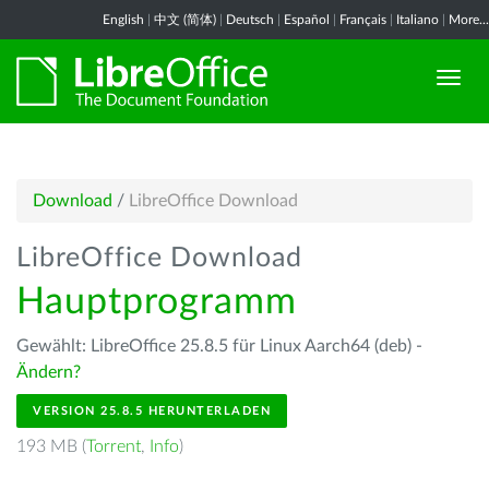
English
|
中文 (简体)
|
Deutsch
|
Español
|
Français
|
Italiano
|
More...
Download
/
LibreOffice Download
LibreOffice Download
Hauptprogramm
Gewählt: LibreOffice 25.8.5 für Linux Aarch64 (deb) -
Ändern?
VERSION 25.8.5 HERUNTERLADEN
193 MB (
Torrent
,
Info
)