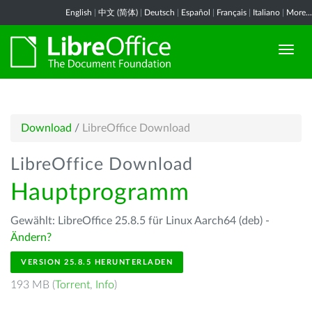
English
|
中文 (简体)
|
Deutsch
|
Español
|
Français
|
Italiano
|
More...
Download
/
LibreOffice Download
LibreOffice Download
Hauptprogramm
Gewählt: LibreOffice 25.8.5 für Linux Aarch64 (deb) -
Ändern?
VERSION 25.8.5 HERUNTERLADEN
193 MB (
Torrent
,
Info
)