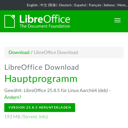
English
|
中文 (简体)
|
Deutsch
|
Español
|
Français
|
Italiano
|
More...
Download
/
LibreOffice Download
LibreOffice Download
Hauptprogramm
Gewählt: LibreOffice 25.8.5 für Linux Aarch64 (deb) -
Ändern?
VERSION 25.8.5 HERUNTERLADEN
193 MB (
Torrent
,
Info
)