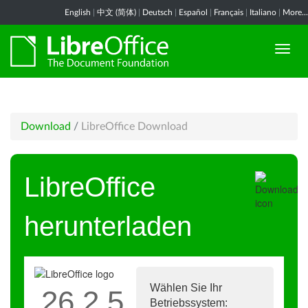
English
|
中文 (简体)
|
Deutsch
|
Español
|
Français
|
Italiano
|
More...
Download
/
LibreOffice Download
LibreOffice
herunterladen
Wählen Sie Ihr
26.2.5
Betriebssystem: