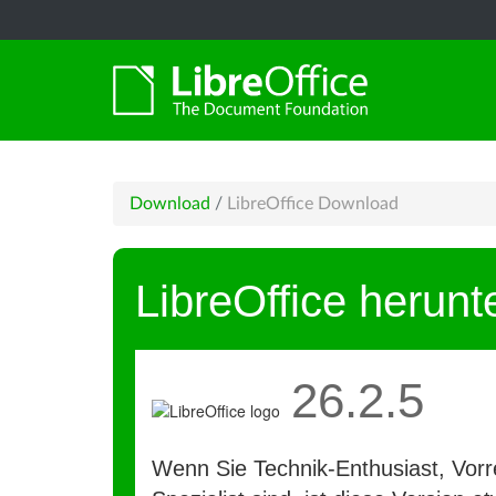
Download
/
LibreOffice Download
LibreOffice herunt
26.2.5
Wenn Sie Technik-Enthusiast, Vorre