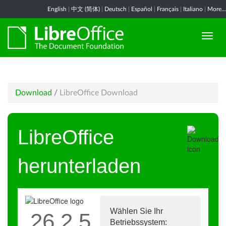
English
|
中文 (简体)
|
Deutsch
|
Español
|
Français
|
Italiano
|
More...
Download
/
LibreOffice Download
LibreOffice
herunterladen
Wählen Sie Ihr
26.2.5
Betriebssystem: