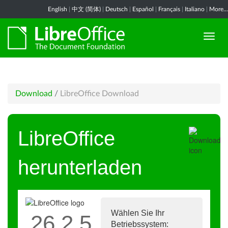
English
|
中文 (简体)
|
Deutsch
|
Español
|
Français
|
Italiano
|
More...
Download
/
LibreOffice Download
LibreOffice
herunterladen
Wählen Sie Ihr
26.2.5
Betriebssystem: